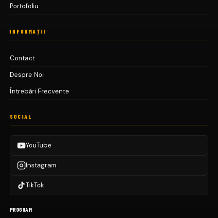
Portofoliu
E
C
U
INFORMAȚII
P
A
T
Contact
Despre Noi
Întrebări Frecvente
SOCIAL
YouTube
Instagram
TikTok
PROGRAM