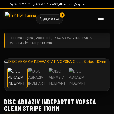
0751PYPHOT (+40 751 797 468)
contact@pyp.ro
0,00
lei
Sari
Sari
la
la
navigare
conținut
Prima pagină
Accesorii
DISC ABRAZIV INDEPARTAT
VOPSEA Clean Stripe 110mm
DISC ABRAZIV INDEPARTAT VOPSEA
CLEAN STRIPE 110MM