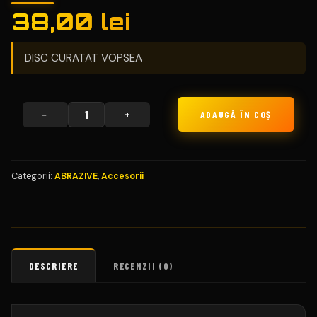
38,00
lei
DISC CURATAT VOPSEA
−
+
ADAUGĂ ÎN COȘ
CANTITATE
DISC
ABRAZIV
INDEPARTAT
Categorii:
ABRAZIVE
,
Accesorii
VOPSEA
CLEAN
STRIPE
110MM
RECENZII (0)
DESCRIERE