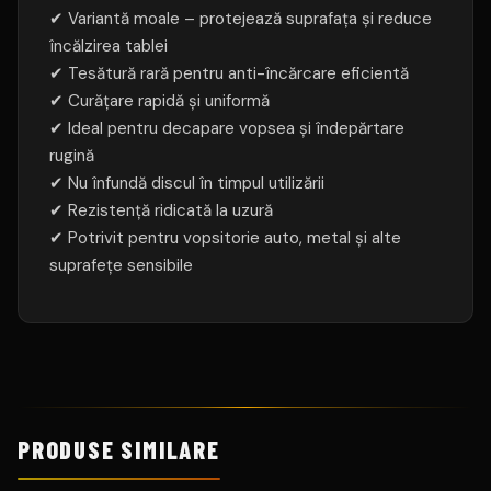
✔ Variantă moale – protejează suprafața și reduce
încălzirea tablei
✔ Tesătură rară pentru anti-încărcare eficientă
✔ Curățare rapidă și uniformă
✔ Ideal pentru decapare vopsea și îndepărtare
rugină
✔ Nu înfundă discul în timpul utilizării
✔ Rezistență ridicată la uzură
✔ Potrivit pentru vopsitorie auto, metal și alte
suprafețe sensibile
1
1
5
6
4
0
5
0
,
,
,
0
0
S
0
S
0
0
I
0
PRODUSE SIMILARE
M
A
l
l
N
I
L
l
e
e
T
e