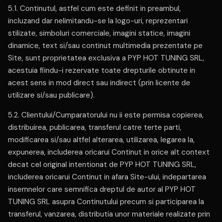
5.1. Continutul, astfel cum este definit in preambul,
incluzand dar nelimitandu-se la logo-uri, reprezentari
stilizate, simboluri comerciale, imagini statice, imagini
dinamice, text si/sau continut multimedia prezentate pe
Site, sunt proprietatea exclusiva a PYP HOT TUNING SRL,
acestuia fiindu-i rezervate toate drepturile obtinute in
acest sens in mod direct sau indirect (prin licente de
utilizare si/sau publicare).
5.2. Clientului/Cumparatorului nu ii este permisa copierea,
distribuirea, publicarea, transferul catre terte parti,
modificarea si/sau altfel alterarea, utilizarea, legarea la,
expunerea, includerea oricarui Continut in orice alt context
decat cel original intentionat de PYP HOT TUNING SRL,
includerea oricarui Continut in afara Site-ului, indepartarea
insemnelor care semnifica dreptul de autor al PYP HOT
TUNING SRL asupra Continutului precum si participarea la
transferul, vanzarea, distributia unor materiale realizate prin