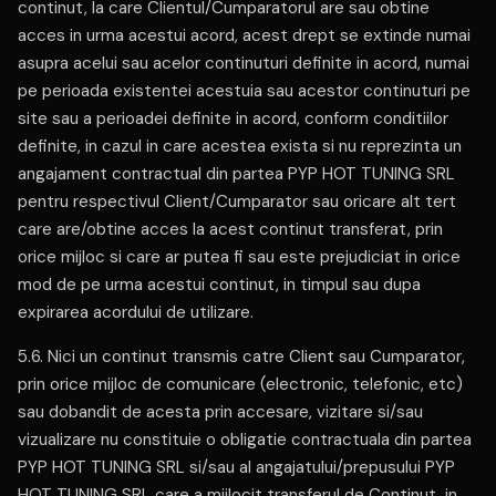
continut, la care Clientul/Cumparatorul are sau obtine
acces in urma acestui acord, acest drept se extinde numai
asupra acelui sau acelor continuturi definite in acord, numai
pe perioada existentei acestuia sau acestor continuturi pe
site sau a perioadei definite in acord, conform conditiilor
definite, in cazul in care acestea exista si nu reprezinta un
angajament contractual din partea PYP HOT TUNING SRL
pentru respectivul Client/Cumparator sau oricare alt tert
care are/obtine acces la acest continut transferat, prin
orice mijloc si care ar putea fi sau este prejudiciat in orice
mod de pe urma acestui continut, in timpul sau dupa
expirarea acordului de utilizare.
5.6. Nici un continut transmis catre Client sau Cumparator,
prin orice mijloc de comunicare (electronic, telefonic, etc)
sau dobandit de acesta prin accesare, vizitare si/sau
vizualizare nu constituie o obligatie contractuala din partea
PYP HOT TUNING SRL si/sau al angajatului/prepusului PYP
HOT TUNING SRL care a mijlocit transferul de Continut, in