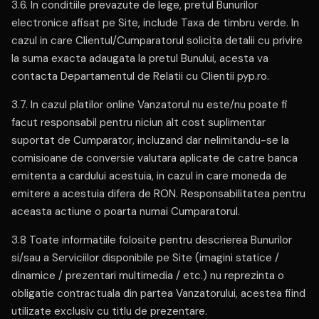
3.6. In conditiile prevazute de lege, pretul Bunurilor
electronice afisat pe Site, include Taxa de timbru verde. In
cazul in care Clientul/Cumparatorul solicita detalii cu privire
la suma exacta adaugata la pretul Bunului, acesta va
contacta Departamentul de Relatii cu Clientii pyp.ro.
3.7. In cazul platilor online Vanzatorul nu este/nu poate fi
facut responsabil pentru niciun alt cost suplimentar
suportat de Cumparator, incluzand dar nelimitandu-se la
comisioane de conversie valutara aplicate de catre banca
emitenta a cardului acestuia, in cazul in care moneda de
emitere a acestuia difera de RON. Responsabilitatea pentru
aceasta actiune o poarta numai Cumparatorul.
3.8 Toate informatiile folosite pentru descrierea Bunurilor
si/sau a Serviciilor disponibile pe Site (imagini statice /
dinamice / prezentari multimedia / etc.) nu reprezinta o
obligatie contractuala din partea Vanzatorului, acestea fiind
utilizate exclusiv cu titlu de prezentare.