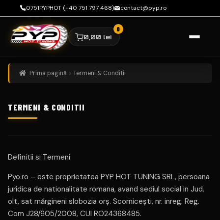
0751PYPHOT (+40 751 797 468)
contact@pyp.ro
0,00
lei
Sari
Sari
la
la
navigare
conținut
Prima pagină
Termeni & Conditii
TERMENI & CONDITII
Definitii si Termeni
Pyo.ro – este proprietatea PYP HOT TUNING SRL, persoana
juridica de nationalitate romana, avand sediul social in Jud.
olt, sat mărgineni slobozia orş. Scorniceşti, nr. inreg. Reg.
Com J28/905/2008, CUI RO24368485.