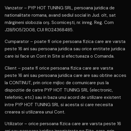
Vanzator – PYP HOT TUNING SRL, persoana juridica de
nationalitate romana, avand sediul social in Jud. olt, sat
mărgineni slobozia orş. Scorniceşti, nr. inreg. Reg. Com
J28/905/2008, CUI RO24368485.
Cumparator – poate fi orice persoana fizica care are varsta
peste 16 ani sau persoana juridica sau orice entitate juridica
care isi face un Cont in Site si efectueaza o Comanda.
Client – poate fi orice persoana fizica care are varsta
peste 16 ani sau persoana juridica care are sau obtine acces
la CONTINUT, prin orice mijloc de comunicare pus la
dispozitie de catre PYP HOT TUNING SRL (electronic,
telefonic, etc) sau in baza unui acord de utilizare existent
intre PYP HOT TUNING SRL si acesta si care necesita
crearea si utilizarea unui Cont.
Utilizator – orice persoana fizica care are varsta peste 16
ani sau persoana juridica inregistrata pe Site, care, prin