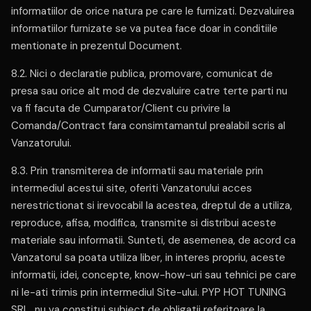
informatiilor de orice natura pe care le furnizati. Dezvaluirea
informatiilor furnizate se va putea face doar in conditiile
mentionate in prezentul Document.
8.2. Nici o declaratie publica, promovare, comunicat de
presa sau orice alt mod de dezvaluire catre terte parti nu
va fi facuta de Cumparator/Client cu privire la
Comanda/Contract fara consimtamantul prealabil scris al
Vanzatorului.
8.3. Prin transmiterea de informatii sau materiale prin
intermediul acestui site, oferiti Vanzatorului acces
nerestrictionat si irevocabil la acestea, dreptul de a utiliza,
reproduce, afisa, modifica, transmite si distribui aceste
materiale sau informatii. Sunteti, de asemenea, de acord ca
Vanzatorul sa poata utiliza liber, in interes propriu, aceste
informatii, idei, concepte, know-how-uri sau tehnici pe care
ni le-ati trimis prin intermediul Site-ului. PYP HOT TUNING
SRL nu va constitui subiect de obligatii referitoare la