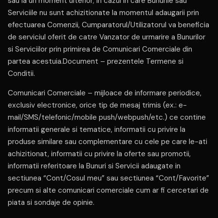
sau la un moment ulterior; in cazul in care Bunurile sau
Serviciile nu sunt achizitionate la momentul adaugarii prin
efectuarea Comenzii, Cumparatorul/Utilizatorul va beneficia
de serviciul oferit de catre Vanzator de urmarire a Bunurilor
si Serviciilor prin primirea de Comunicari Comerciale din
partea acestuia.Document – prezentele Termene si
Conditii.
Comunicari Comerciale – mijloace de informare periodice,
exclusiv electronice, orice tip de mesaj trimis (ex.: e-
mail/SMS/telefonic/mobile push/webpush/etc.) ce contine
informatii generale si tematice, informatii cu privire la
produse similare sau complementare cu cele pe care le-ati
achizitionat, informatii cu privire la oferte sau promotii,
informatii referitoare la Bunuri si Servicii adaugate in
sectiunea “Cont/Cosul meu” sau sectiunea “Cont/Favorite”
precum si alte comunicari comerciale cum ar fi cercetari de
piata si sondaje de opinie.