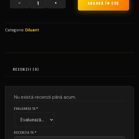
−
+
ADAUGĂ ÎN COȘ
CANTITATE
DILUANT
ACRILIC
MEDIU
Categorie:
Diluant
RECENZII (0)
Nu există recenzii până acum.
EVALUAREA TA
*
RECENZIA TA
*