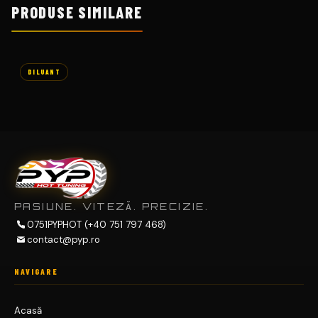
0
PRODUSE SIMILARE
I
l
L
e
i
U
A
N
DILUANT
T
A
C
R
I
L
I
C
5
PASIUNE. VITEZĂ. PRECIZIE.
L
0751PYPHOT (+40 751 797 468)
contact@pyp.ro
NAVIGARE
Acasă