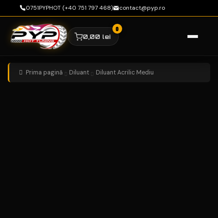
0751PYPHOT (+40 751 797 468)
contact@pyp.ro
0,00
lei
Sari
Sari
la
la
navigare
conținut
Prima pagină
Diluant
Diluant Acrilic Mediu