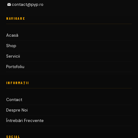
R
U
contact@pyp.ro
A
M
T
P
NAVIGARE
E
R
P
Acasă
A
Shop
I
N
Servicii
T
Portofoliu
INFORMAȚII
Contact
Despre Noi
Întrebări Frecvente
SOCIAL