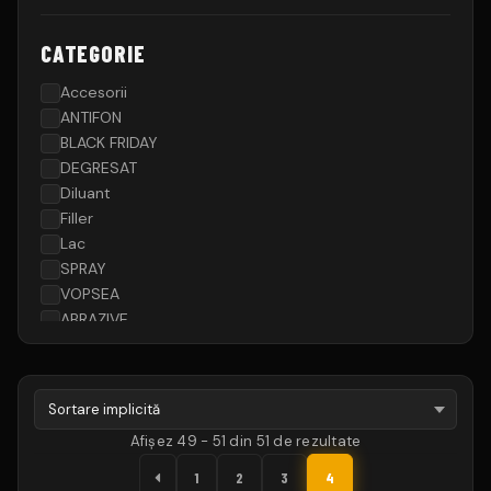
CATEGORIE
Accesorii
ANTIFON
BLACK FRIDAY
DEGRESAT
Diluant
Filler
Lac
SPRAY
VOPSEA
ABRAZIVE
CHIT PISTOLABIL
MASCARE
1
PRIMER
1
6
2
6
5
0
5
,
,
Afișez 49 - 51 din 51 de rezultate
,
0
0
V
0
V
0
0
1
2
3
4
W
0
O
O