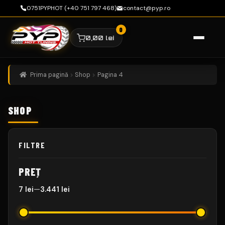
0751PYPHOT (+40 751 797 468)
contact@pyp.ro
0,00
lei
Sari
Sari
la
la
navigare
conținut
Prima pagină
Shop
Pagina 4
SHOP
FILTRE
PREȚ
7 lei
—
3.441 lei